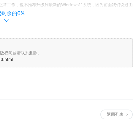
工作，也不推荐升级到最新的Windows11系统，因为前面我们说过由
这样就会影响你的正常工作
读剩余的6%
怕电脑出问题，即使一台出现问题也不会影响他们的正常使用，这些人可
版权问题请联系删除。
系统出了问题，最多就是重新安装即可
63.html
s11系统推出第一个测试版本的时候，他们可能就进行了安装，试用，这些
的方法，这是他们的日常乐趣，这类人需要升级到最新的Window11系
返回列表
欢安装一些最新版的Windows系统，在试用中即使出现问题也可以自己
。