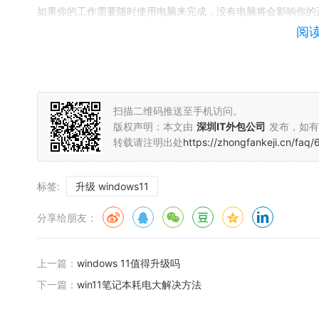
如果你的工作需要随时使用电脑来完成，没有电脑将会影响你的正常
于Windows11系统的不稳定性，可能会出现一些奇怪的问题，
阅
二、要升级Windows11的理由
1、有多台电脑的用户
扫描二维码推送至手机访问。
有些网友虽说是电脑小白，但是他们不只一台电脑，也就是说不
版权声明：本文由
深圳IT外包公司
发布，如有
以用自己的电脑安装最新版的Windows11系统，在他们看出
转载请注明出处
https://zhongfankeji.cn/faq/
2、尝鲜一族
有网友就是喜欢测试新的系统，喜欢一些新的应用，在Window
标签:
升级 windows11
人最喜欢的就是系统出现这样或那样的问题，再找到解决这些问题
分享给朋友：
统
3、试用一族
上一篇：
windows 11值得升级吗
喜欢与其它人分享一些软件的试用技巧或是系统的操作方法，就喜
下一篇：
win11笔记本耗电大解决方法
动手解决，同时会写出解决这类问题的方法与技巧，与大家分享