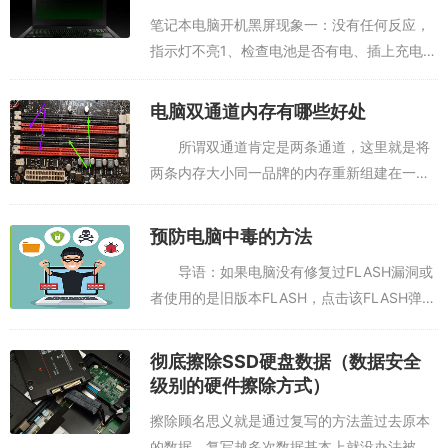
装与...
笔记本电脑开机黑屏现象一：没有任何反应，
指示灯不亮1、检查电池是否有电、插上充电器
再开机试试；2、检查适配器是否好的，有指示
灯的可以看看是否亮着；3、笔记本开机部分
电脑双通道内存有哪些好处
故障，需要送修。（一般自己无法完成）...
所谓双通道肯定是两条通道，这里就是将
两条内存大小同一品牌的内存重新组建在一起
的内存方式。而一条内存是单通道，而两条内
存就是两个内存控制器来分别控制两条内存。
预防电脑中毒的方法
这样在性能上要比单通道要好点，但是具体
导语：如果电脑没有修复过FLASH漏洞或
情...
者使用的是旧版本FLASH，点击该FLASH弹窗
口，就会导致电脑中毒，并强制捆绑安装很多
垃圾软件和病毒，那么如何预防这种情况呢?以
彻底擦除SSD硬盘数据（数据安全
下是小编精心整理的有关电脑...
级别的硬件擦除方式）
擦除顾名思义就是通过复写的方法盖过去原本
的数据，复写越多次数据基本上就没办法被恢