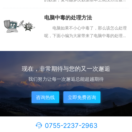
复，就如同美国规定的DoD-5220就是复写3-7
次，分别写入00, 11，数次随机数，国家保密
电脑中毒的处理方法
局规定的BMB21-20...
电脑如果不小心中毒了，那么该怎么处理
呢，下面小编为大家带来了电脑中毒的处理方
法，欢迎大家阅读，希望能够帮助到大家。电
脑中毒的处理方法 一、中毒电脑的征
兆 我们怎样知道电脑中病毒了呢?其实电脑
中...
现在，非常期待与您的又一次邂逅
我们努力让每一次邂逅总能超越期待
咨询热线
立即免费咨询
0755-2237-2963