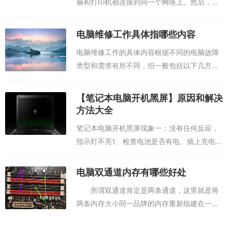
脑和打印机都连接到同一个网络上。然后，按
照以下步骤进行操作： 1. 打开“控制面板”，并
选择“设备和打印机”选项。 2. 在“设备和打印
电脑维修工作具体指哪些内容
机”窗口中，点击“添...
电脑维修工作的具体内容根据不同的电脑故障
类型和需求有所不同，但一般包括以下几方
面：硬件故障诊断和维修：这包括对电脑的电
源系统、外围设备的连接与应用，主板、
【笔记本电脑开机黑屏】原因和解决
CPU、网卡、声卡、硬盘、打印机的识别、安
方法大全
装与...
笔记本电脑开机黑屏现象一：没有任何反应，
指示灯不亮1、检查电池是否有电、插上充电器
再开机试试；2、检查适配器是否好的，有指示
灯的可以看看是否亮着；3、笔记本开机部分
电脑双通道内存有哪些好处
故障，需要送修。（一般自己无法完成）...
所谓双通道肯定是两条通道，这里就是将
两条内存大小同一品牌的内存重新组建在一起
的内存方式。而一条内存是单通道，而两条内