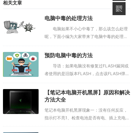
相关文章
电脑中毒的处理方法
电脑如果不小心中毒了，那么该怎么处理
呢，下面小编为大家带来了电脑中毒的处理方
法，欢迎大家阅读，希望能够帮助到大家。电
脑中毒的处理方法 一、中毒电脑的征
预防电脑中毒的方法
兆 我们怎样知道电脑中病毒了呢?其实电脑
导语：如果电脑没有修复过FLASH漏洞或
中...
者使用的是旧版本FLASH，点击该FLASH弹窗
口，就会导致电脑中毒，并强制捆绑安装很多
垃圾软件和病毒，那么如何预防这种情况呢?以
【笔记本电脑开机黑屏】原因和解决
下是小编精心整理的有关电脑...
方法大全
笔记本电脑开机黑屏现象一：没有任何反应，
指示灯不亮1、检查电池是否有电、插上充电器
再开机试试；2、检查适配器是否好的，有指示