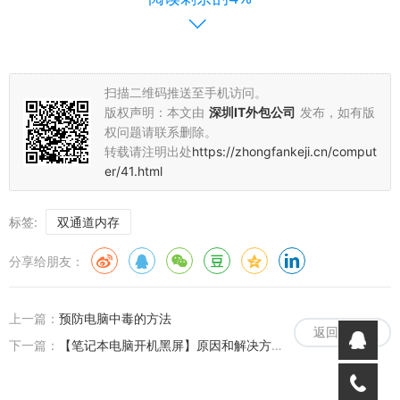
有朋友提问说电脑主板上的内存插槽有4个插槽，那么能支持四
通道吗?这样性能不是更强?
关于四通道很少主板支持，所以对于3通道和4通道的话建议不要
扫描二维码推送至手机访问。
去尝试，只是作为了解即可。
版权声明：本文由
深圳IT外包公司
发布，如有版
权问题请联系删除。
又有朋友问如果两条2G的内存卡会比一条4G的效果性能好吗?其
转载请注明出处
https://zhongfankeji.cn/comput
实2条同品牌规格2GB内存组建双道4G内存，其性能要优秀于一条4G
er/41.html
B内存的性能。
标签:
双通道内存
但是在双通道的时候对其兼容性能也是要考虑的，所以也是有负
面的作用。
分享给朋友：
上一篇：
预防电脑中毒的方法
返回列表
下一篇：
【笔记本电脑开机黑屏】原因和解决方法大全