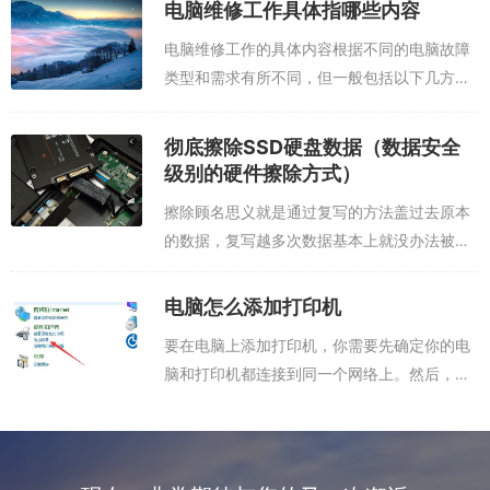
灯的可以看看是否亮着；3、笔记本开机部分
电脑维修工作具体指哪些内容
故障，需要送修。（一般自己无法完成）...
电脑维修工作的具体内容根据不同的电脑故障
类型和需求有所不同，但一般包括以下几方
面：硬件故障诊断和维修：这包括对电脑的电
源系统、外围设备的连接与应用，主板、
彻底擦除SSD硬盘数据（数据安全
CPU、网卡、声卡、硬盘、打印机的识别、安
级别的硬件擦除方式）
装与...
擦除顾名思义就是通过复写的方法盖过去原本
的数据，复写越多次数据基本上就没办法被恢
复，就如同美国规定的DoD-5220就是复写3-7
次，分别写入00, 11，数次随机数，国家保密
电脑怎么添加打印机
局规定的BMB21-20...
要在电脑上添加打印机，你需要先确定你的电
脑和打印机都连接到同一个网络上。然后，按
照以下步骤进行操作： 1. 打开“控制面板”，并
选择“设备和打印机”选项。 2. 在“设备和打印
机”窗口中，点击“添...