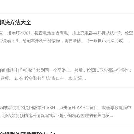
程序启动，又可以对Windows升级打补丁和对杀毒软件升级。
解决方法大全
应，指示灯不亮1、检查电池是否有电、插上充电器再开机试试；2、检查
亮着；3、笔记本开机部分故障，需要送修。（一般自己无法完成）...
ce. 8、第6步完成后用杀毒软件对系统进行全面的扫描，剿灭漏网之鱼。
的电脑和打印机都连接到同一个网络上。然后，按照以下步骤进行操作：
密的防范措施是十分必要的!平时建议用户可以少浏览不健康的网站，
选项。 2. 在“设备和打印机”窗口中，点击“添...
多进行电脑的清理和检查，这样可以有效的防止病毒的入侵哦!
或者使用的是旧版本FLASH，点击该FLASH弹窗口，就会导致电脑中
那么如何预防这种情况呢?以下是小编精心整理的有关电脑...