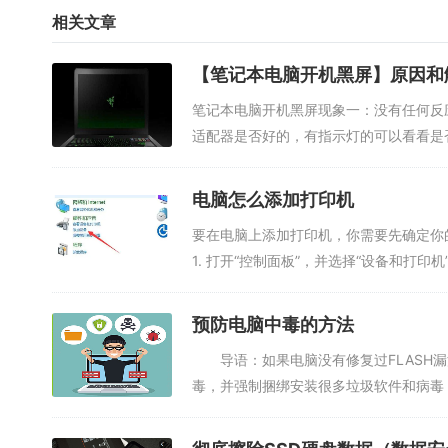
成只读。
相关文章
4、重启电脑，摁F8进“带网络的安全模式”。目的`是不让病毒
【笔记本电脑开机黑屏】原因和
5、搜索病毒的执行文件，手动消灭之。
笔记本电脑开机黑屏现象一：没有任何反
6、对Windows升级打补丁和对杀毒软件升级。
适配器是否好的，有指示灯的可以看看是否
7、关闭不必要的系统服务，如remoteregistryservi
电脑怎么添加打印机
9、上步完成后，重启计算机，完成所有操作。
要在电脑上添加打印机，你需要先确定你
防患于未然，所以防范病毒作用远甚于查杀病毒，因此建立严
1. 打开“控制面板”，并选择“设备和打印机”
对陌生人发送的链接什么的不要轻易的打开访问，空闲时间可以
预防电脑中毒的方法
导语：如果电脑没有修复过FLASH漏洞
毒，并强制捆绑安装很多垃圾软件和病毒，