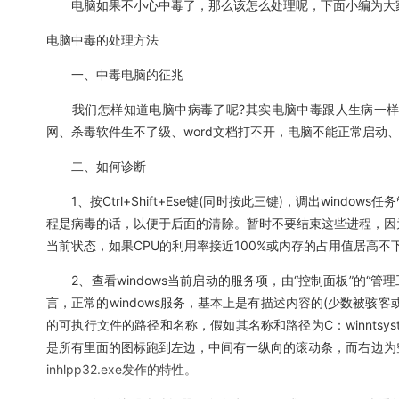
电脑如果不小心中毒了，那么该怎么处理呢，下面小编为大家
电脑中毒的处理方法
一、中毒电脑的征兆
我们怎样知道电脑中病毒了呢?其实电脑中毒跟人生病一样
网、杀毒软件生不了级、word文档打不开，电脑不能正常启动
二、如何诊断
1、按Ctrl+Shift+Ese键(同时按此三键)，调出win
程是病毒的话，以便于后面的清除。暂时不要结束这些进程，因
当前状态，如果CPU的利用率接近100%或内存的占用值居高不
2、查看windows当前启动的服务项，由“控制面板”的“管理
言，正常的windows服务，基本上是有描述内容的(少数被骇
的可执行文件的路径和名称，假如其名称和路径为C：winntsyste
是所有里面的图标跑到左边，中间有一纵向的滚动条，而右边为
inhlpp32.exe发作的特性。