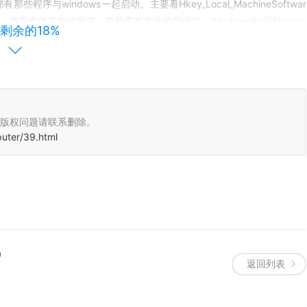
程序与windows一起启动。主要看Hkey_Local_MachineSoftwar
RunOnce等，查看窗体右侧的项值，看是否有非法的启动项。WindowsXp运行msco
剩余的18%
的启动项
是正规网站。
tem32，如果打开后文件夹为空，表明电脑已经中毒;打开system32后，可
件夹Tasks，wins，drivers.目前有的病毒执行文件就藏身于此;d
版权问题请联系删除。
只有700字节左右，被篡改后就成了1Kb以上，这是造成一般网站能访问而安全厂
puter/39.html
程序自动终止，并且手动升级失败……杀毒、建议
索所有该键值，删除之。当成系统服务启动的病毒程序，会在Hkey_L
lset002services里藏身，找到之后一并消灭。
）
返回列表
只剩下一行有效值“127.0.0.1localhost”，其余的行删除。再把host设置