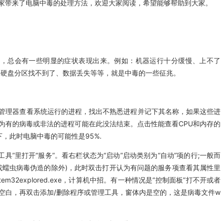
带来了电脑中毒的处理方法，欢迎大家阅读，希望能够帮助到大家。
，总会有一些明显的症状表现出来。例如：机器运行十分缓慢、上不了
、硬盘分区找不到了、数据丢失等等，就是中毒的一些征兆。
dows任务管理器查看系统运行的进程，找出不熟悉进程并记下其名称，如果这些进
为有的病毒或非法的进程可能在此没法结束。点击性能查看CPU和内存的
下，此时电脑中毒的可能性是95%.
工具”里打开“服务”。看右栏状态为“启动”启动类别为“自动”项的行;一般而
客或蠕虫病毒伪造的除外)，此时双击打开认为有问题的服务项查看其属性里
m32explored.exe，计算机中招。有一种情况是“控制面板”打不开或者
空白，再双击添加/删除程序或管理工具，窗体内是空的，这是病毒文件w