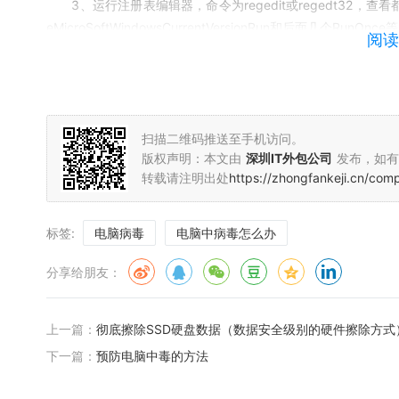
3、运行注册表编辑器，命令为regedit或regedt32，查看都有那些
eMicroSoftWindowsCurrentVersionRun和后面几个
阅读
nfig也起相同的作用。随着经验的积累，你可以轻易的判断病毒
4、用浏览器上网判断。上网浏览时尽量上一些大站，或者
5、取消隐藏属性，查看系统文件夹winnt(windows)sys
扫描二维码推送至手机访问。
以对图标按类型排序，看有没有流行病毒的执行文件存在。顺便查一下文
版权声明：本文由
深圳IT外包公司
发布，如有
riversetc下的文件hosts是病毒喜欢篡改的对象，它本来
转载请注明出处
https://zhongfankeji.cn/com
商网站不能访问、著名杀毒软件不能升级的原因所在。
6、由杀毒软件判断是否中毒，如果中毒，杀毒软件会被病毒
标签:
电脑病毒
电脑中病毒怎么办
三、杀毒
分享给朋友：
1、在注册表里删除随系统启动的非法程序，然后在注册表中搜
ocal_MachineSystemControlSet001services和contro
上一篇：
彻底擦除SSD硬盘数据（数据安全级别的硬件擦除方式
2、停止有问题的服务，改自动为禁止。
下一篇：
预防电脑中毒的方法
3、如果文件system32driversetchosts被篡改，恢复它，即